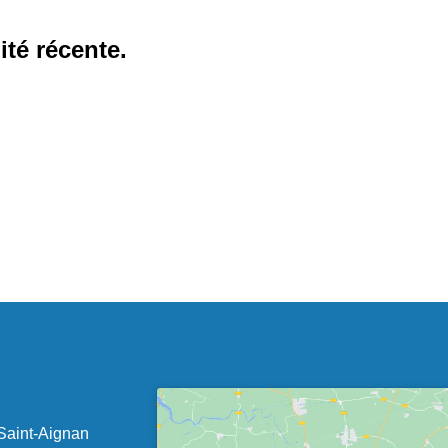
té récente.
-Saint-Aignan