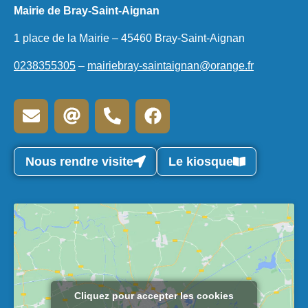
Mairie de Bray-Saint-Aignan
1 place de la Mairie – 45460 Bray-Saint-Aignan
0238355305
–
mairiebray-saintaignan@orange.fr
Nous rendre visite
Le kiosque
Cliquez pour accepter les cookies